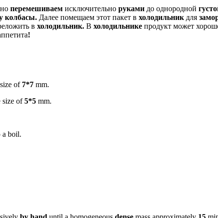
ьно
перемешиваем
исключительно
руками
до однородной
густо
у колбасы.
Далее помещаем этот пакет в
холодильник
для
замор
ереложить в
холодильник.
В
холодильнике
продукт может хорош
аппетита
!
 size of
7*7
mm.
 size of
5*5
mm.
 a boil.
sively
by hand
until a homogeneous
dense
mass approximately
15
min