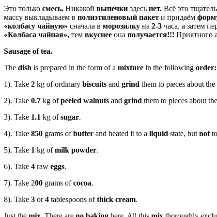
Это только
смесь.
Никакой
выпечки
здесь
нет.
Всё это тщател
массу выкладываем в
полиэтиленовый пакет
и придаём
форм
«колбасу чайную»
сначала в
морозилку
на
2-3
часа, а затем п
«Колбаса чайная»,
тем
вкуснее
она
получается!!!
Приятного 
Sausage of tea.
The
dish
is prepared in the form of a
mixture
in the following
order:
1). Take
2
kg of ordinary
biscuits
and
grind
them to pieces about the
2). Take
0.7
kg of
peeled walnuts
and
grind
them to pieces about the
3). Take
1.1
kg of
sugar
.
4). Take
850
grams of
butter
and heated it to a
liquid
state, but
not
to
5). Take
1
kg of
milk powder
.
6). Take
4
raw
eggs
.
7). Take 2
00
grams of
cocoa
.
8). Take
3
or
4
tablespoons of
thick cream
.
Just the
mix.
There are
no baking
here. All this
mix
thoroughly exclu