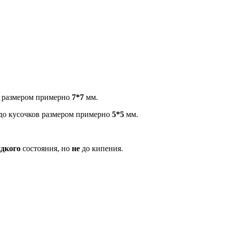
ке:
в размером примерно
7*7
мм.
до кусочков размером примерно
5*5
мм.
дкого
состояния, но
не
до кипения.