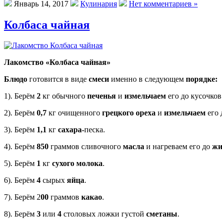
Январь 14, 2017
Кулинария
Нет комментариев »
Колбаса чайная
Лакомство «Колбаса чайная»
Блюдо
готовится в виде
смеси
именно в следующем
поряд
1). Берём
2
кг обычного
печенья
и
измельчаем
его до кусочко
2). Берём
0,7
кг очищенного
грецкого ореха
и
измельчаем
его 
3). Берём
1,1
кг
сахара-
песка.
4). Берём
850
граммов сливочного
масла
и нагреваем его до
жи
5). Берём
1
кг
сухого молока
.
6). Берём
4
сырых
яйца
.
7). Берём 2
00
граммов
какао
.
8). Берём
3
или
4
столовых ложки густой
сметаны
.