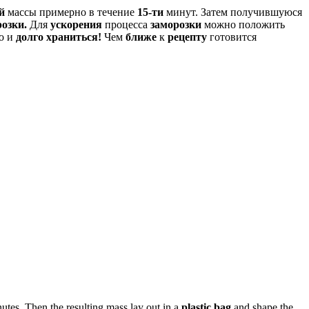
й
массы примерно в течение
15-ти
минут. Затем получившуюся
озки.
Для
ускорения
процесса
заморозки
можно положить
о и
долго храниться!
Чем
ближе
к
рецепту
готовится
utes. Then the resulting mass lay out in a
plastic bag
and shape the