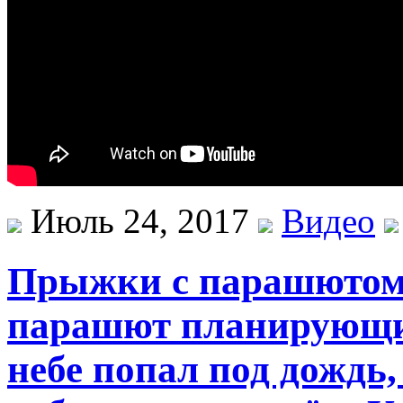
Июль 24, 2017
Видео
Прыжки с парашютом 
парашют планирующи
небе попал под дождь,