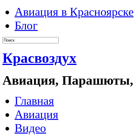
Авиация в Красноярске
Блог
Красвоздух
Авиация, Парашюты,
Главная
Авиация
Видео