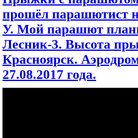
прошёл парашютист н
У. Мой парашют пла
Лесник-3. Высота пры
Красноярск. Аэродр
27.08.2017 года.