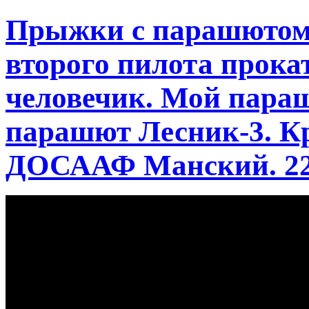
Прыжки с парашютом с
второго пилота прока
человечик. Мой пар
парашют Лесник-3. К
ДОСААФ Манский. 22.