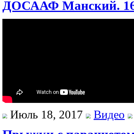
ДОСААФ Манский. 16.
Июль 18, 2017
Видео