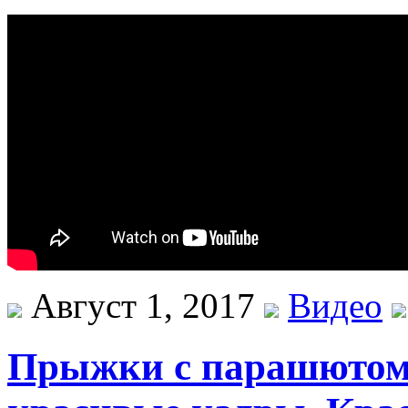
Август 1, 2017
Видео
Прыжки с парашютом 