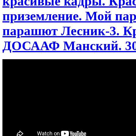
красивые кадры. Кра
приземление. Мой п
парашют Лесник-3. К
ДОСААФ Манский. 30.