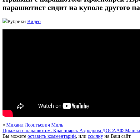
парашютист сидит на куполе другого пар
Рубрики
Видео
«
Михаил Леонтьевич Миль
Прыжки с парашютом. Красноярск Аэродром ДОСААФ Манский Пр
Вы можете
оставить комментарий
, или
ссылку
на Ваш сайт.