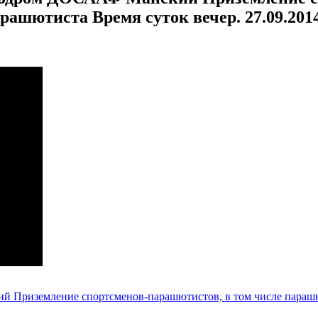
ашютиста Время суток вечер. 27.09.2014 
иземление спортсменов-парашютистов, в том числе парашюта-т