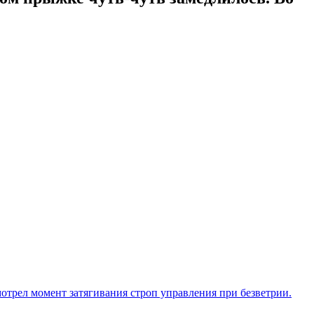
трел момент затягивания строп управления при безветрии.