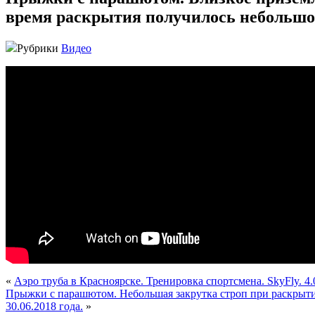
время раскрытия получилось небольшое 
Рубрики
Видео
«
Аэро труба в Красноярске. Тренировка спортсмена. SkyFly. 4.
Прыжки с парашютом. Небольшая закрутка строп при раскрытии
30.06.2018 года.
»