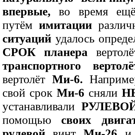
впервые,
во время ещ
путём
имитации
разли
ситуаций
удалось опред
СРОК планера
вертолё
транспортного вертол
вертолёт
Ми-6.
Например
свой срок
Ми-6
сняли
Н
устанавливали
РУЛЕВ
помощью
своих двига
рулевой
винт
Ми-26
и 