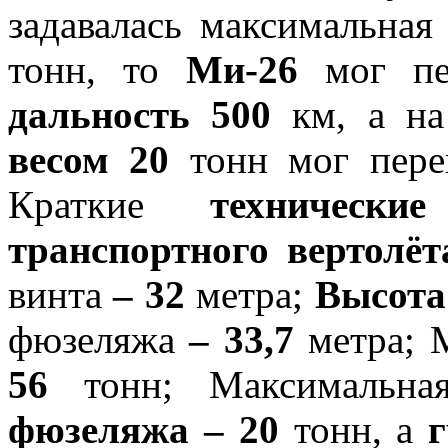
задавалась максимальна
тонн, то
Ми-26
мог пе
дальность 500
км, а н
весом 20
тонн мог пере
Краткие
технически
транспортного вертолёт
винта
– 32
метра;
Высота
фюзеляжа
– 33,7
метра; 
56
тонн; Максимальн
фюзеляжа – 20
тонн, а