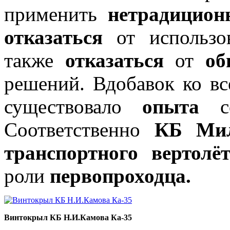
применить
нетрадицион
отказаться
от использ
также
отказаться
от
об
решений. Вдобавок ко в
существовало
опыта
со
Соответственно
КБ Ми
транспортного вертолё
роли
первопроходца.
Винтокрыл КБ Н.И.Камова Ка-35