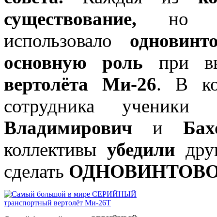
существование,
н
использовало
одновинт
основную роль
при вы
вертолёта
Ми-26
. В к
сотрудника ученики
Владимирович
и
Ба
коллективы
убедили
дру
сделать
ОДНОВИНТОВ