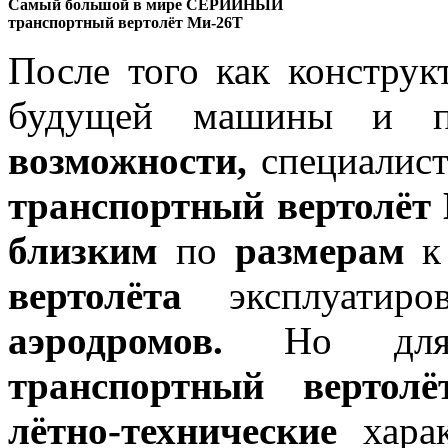
Самый большой в мире СЕРИЙНЫЙ
транспортный вертолёт Mи-26Т
После того как констру
будущей машины и п
возможности,
специалис
транспортный вертолёт
близким
по
размерам
вертолёта
эксплуатир
аэродромов.
Но для
транспортный вертол
лётно-технические
харак