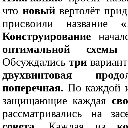
что
новый
вертолёт прид
присвоили название
«
Конструирование
начало
оптимальной схемы
и
Обсуждались
три
вариант
двухвинтовая продо
поперечная.
По каждой и
защищающие каждая
св
рассматривались на за
совета.
Каждая из
к