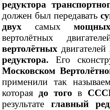
редуктора транспортно
должен был передавать
су
двух
самых
мощны
вертолётных двигате
вертолётных
двигателей
редуктора.
Его сконстр
Московском Вертолётно
применили так называ
которая
до того
в
ССС
результате
главный ред