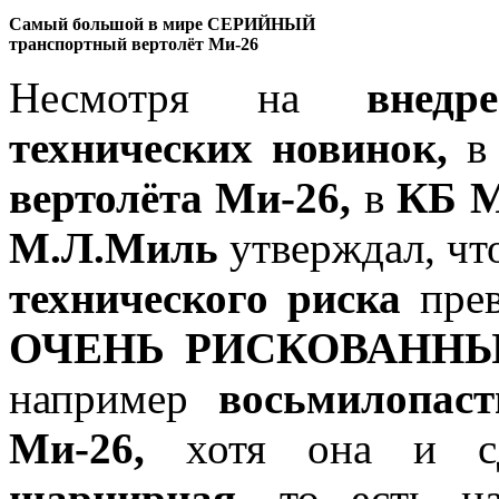
Самый большой в мире СЕРИЙНЫЙ
транспортный вертолёт Mи-26
Несмотря на
внедр
технических новинок,
вертолёта Ми-26,
в
КБ 
М.Л.Миль
утверждал, чт
технического риска
пре
ОЧЕНЬ РИСКОВАНН
например
восьмилопас
Ми-26,
хотя она и с
шарнирная,
то есть 