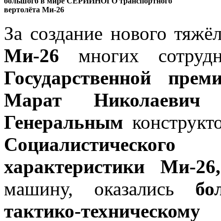
большого в мире СЕРИЙНОГО транспортного
вертолёта Mи-26
За создание нового тяжё
Ми-26
многих сотруд
Государственной преми
Марат Николаевич
Генеральным
конструкт
Социалистическ
характеристики Ми-26,
машину, оказались
бо
тактико-техническому