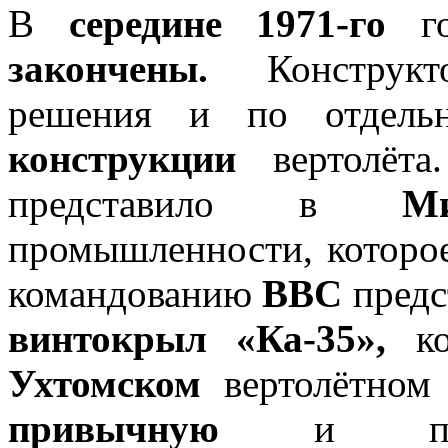
В
середине 1971-го
го
закончены.
Конструк
решения и по отдел
конструкции
вертолёта
представило в
М
промышленности, которо
командованию
ВВС
предс
винтокрыл «Ка-35»,
ко
Ухтомском
вертолётно
привычную
и про