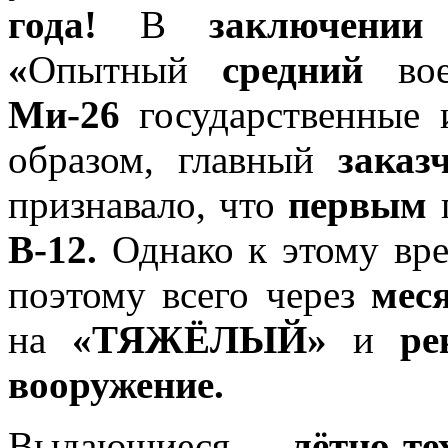
года!
В
заключении
«
Опытный
средний
вое
Ми-26
государственные
образом, главный
заказ
признавало, что
первым
В-12.
Однако к этому вр
поэтому всего через
мес
на
«ТЯЖЁЛЫЙ»
и
ре
вооружение.
Выдающиеся
лётно-те