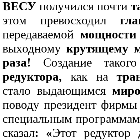
ВЕСУ
получился почти
т
этом превосходил
гл
передаваемой
мощности
выходному
крутящему 
раза!
Создание тако
редуктора,
как на
тра
стало выдающимся
миро
поводу президент фирм
специальным программа
сказал
: «
Этот редуктор