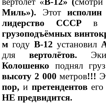
вертолёт «
В-12» (
смотри
Миль»).
Этот
исполин
лидерство СССР
в де
грузоподъёмных винто
м
году
В-12
установил
для
вертолётов.
Эк
Колошенко
поднял гру
высоту 2 000
метров
!!!
Э
пор,
и
претендентов
его 
НЕ предвидится.