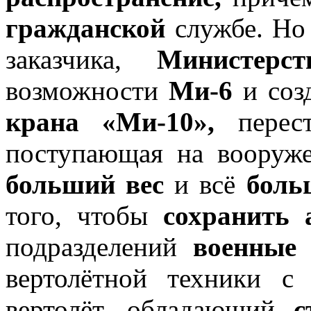
гражданской
службе. Но
заказчика,
Министерс
возможности
Ми-6
и созд
крана «Ми-10»,
перест
поступающая на вооруж
больший вес
и всё
боль
того, чтобы
сохранить 
подразделений
военные
вертолётной техники 
вертолёт, обладающий
с