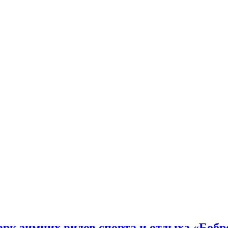
арк зимних видов спорта и отдыха «Боб