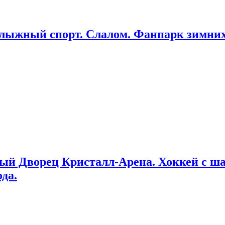
олыжный спорт. Слалом. Фанпарк зимних
вый Дворец Кристалл-Арена. Хоккей с ш
ода.