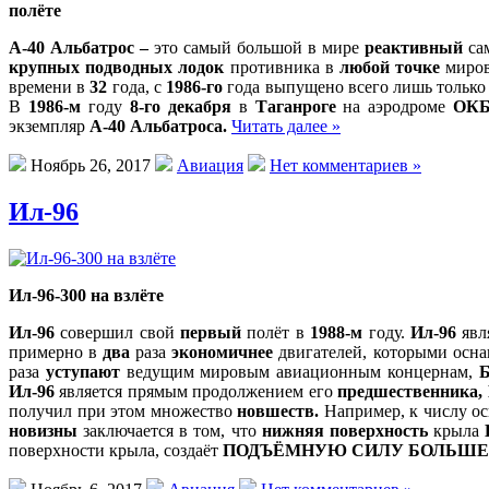
полёте
А-40 Альбатрос –
это самый большой в мире
реактивный
са
крупных подводных лодок
противника в
любой точке
миров
времени в
32
года, с
1986-го
года выпущено всего лишь тольк
В
1986-м
году
8-го декабря
в
Таганроге
на аэродроме
ОК
экземпляр
А-40 Альбатроса.
Читать далее »
Ноябрь 26, 2017
Авиация
Нет комментариев »
Ил-96
Ил-96-300 на взлёте
Ил-96
совершил свой
первый
полёт в
1988-м
году.
Ил-96
явл
примерно в
два
раза
экономичнее
двигателей, которыми осн
раза
уступают
ведущим мировым авиационным концернам,
Б
Ил-96
является прямым продолжением его
предшественника, 
получил при этом множество
новшеств.
Например, к числу о
новизны
заключается в том, что
нижняя поверхность
крыла
поверхности крыла, создаёт
ПОДЪЁМНУЮ СИЛУ БОЛЬШЕ