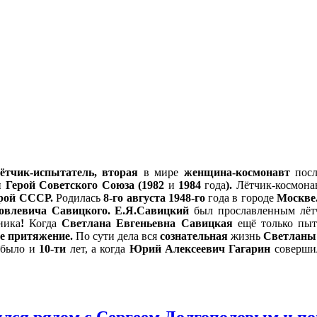
лётчик-испытатель, вторая
в мире
женщина-космонавт
пос
Герой Советского Союза (1982
и
1984
года
).
Лётчик-космон
рой СССР.
Родилась
8-го августа 1948-го
года в городе
Москве
овлевича Савицкого.
Е.Я.Савицкий
был прославленным лё
ника
!
Когда
Светлана Евгеньевна Савицкая
ещё только пыт
е притяжение.
По сути дела вся
сознательная
жизнь
Светланы
было и
10-ти
лет, а когда
Юрий Алексеевич Гагарин
соверш
ся рядом с Сергеем Долгополовым и по