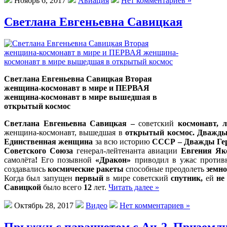
Ноябрь 6, 2017
Авиация
Нет комментариев »
Светлана Евгеньевна Савицкая
Светлана Евгеньевна Савицкая Вторая
женщина-космонавт в мире и ПЕРВАЯ
женщина-космонавт в мире вышедшая в
открытый космос
Светлана Евгеньевна Савицкая –
советский
космонавт, 
женщина-космонавт, вышедшая в
открытый космос. Дважды 
Единственная женщина
за всю историю
СССР – Дважды Ге
Советского Союза
генерал-лейтенанта авиации
Евгения Як
самолёта
!
Его позывной
«Дракон»
приводил в ужас против
создавались
космические ракеты
способные преодолеть
земно
Когда был запущен
первый
в мире советский
спутник,
ей
не
Савицкой
было всего
12
лет.
Читать далее »
Октябрь 28, 2017
Видео
Нет комментариев »
Прыжки с парашютом с Ан-2. Приземлил