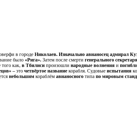
оверфи в городе
Николаев.
Изначально авианосец адмирал Ку
звание было
«Рига».
Затем после смерти
генерального секрет
 того как,
в Тбилиси
произошли
народные волнения
и
погибли
ецов» –
это
четвёртое название
корабля. Судовые
испытания
к
ется
небольшим
кораблём
авианосного
типа
по
мировым станд