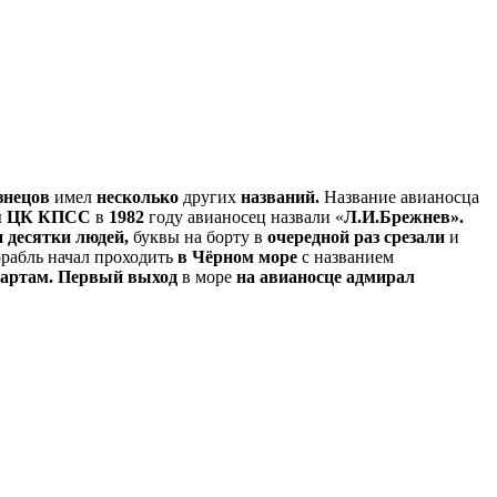
знецов
имел
несколько
других
названий.
Название авианосца
аря ЦК КПСС
в
1982
году авианосец назвали «
Л.И.Брежнев».
 десятки людей,
буквы на борту в
очередной раз срезали
и
орабль начал проходить
в Чёрном море
с названием
артам.
Первый выход
в море
на авианосце адмирал