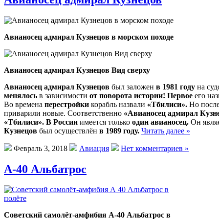
Авианосец адмирал Кузнецов в морском походе
Авианосец адмирал Кузнецов Вид сверху
Авианосец адмирал Кузнецов
был заложен
в 1981 году
на суд
менялось
в зависимости
от поворота истории!
Первое
его на
Во времена
перестройки
корабль назвали
«Тбилиси».
Но после
приварили новые. Соответственно
«Авианосец адмирал Кузн
«Тбилиси».
В России
имеется только
один авианосец.
Он явля
Кузнецов
был осуществлён
в 1989 году.
Читать далее »
Февраль 3, 2018
Авиация
Нет комментариев »
А-40 Альбатрос
Советский самолёт-амфибия А-40 Альбатрос в