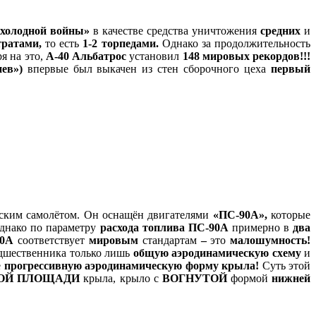
«холодной войны»
в качестве средства уничтожения
средних
и
тратами,
то есть
1-2 торпедами.
Однако за продолжительность
я на это,
А-40 Альбатрос
установил
148 мировых рекордов!!!
ев»)
впервые был выкачен из стен сборочного цеха
первый
ским самолётом. Он оснащён двигателями
«ПС-90А»,
которые
нако по параметру
расхода топлива ПС-90А
примерно в
два
90А
соответствует
мировым
стандартам
–
это
малошумность!
едшественника только лишь
общую аэродинамическую схему
и
е
прогрессивную аэродинамическую форму крыла!
Суть этой
ОЙ ПЛОЩАДИ
крыла, крыло с
ВОГНУТОЙ
формой
нижней