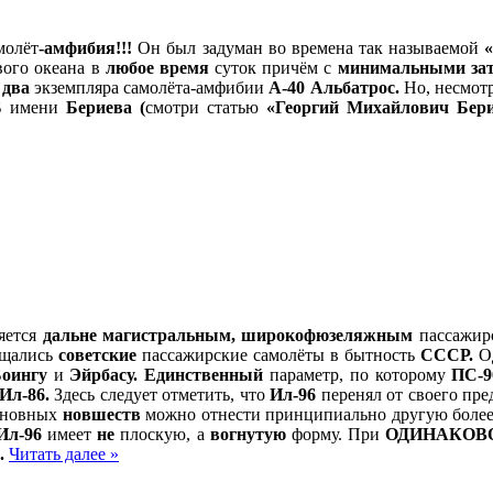
молёт
-амфибия!!!
Он был задуман во времена так называемой
ого океана в
любое время
суток причём с
минимальными за
о
два
экземпляра самолёта-амфибии
А-40 Альбатрос.
Но, несмотр
Б
имени
Бериева (
смотри статью
«Георгий Михайлович Бери
яется
дальне магистральным, широкофюзеляжным
пассажир
ащались
советские
пассажирские самолёты в бытность
СССР.
Од
оингу
и
Эйрбасу.
Единственный
параметр, по которому
ПС-
Ил-86.
Здесь следует отметить, что
Ил-96
перенял от своего пр
сновных
новшеств
можно отнести принципиально другую боле
Ил-96
имеет
не
плоскую, а
вогнутую
форму. При
ОДИНАКОВ
.
Читать далее »