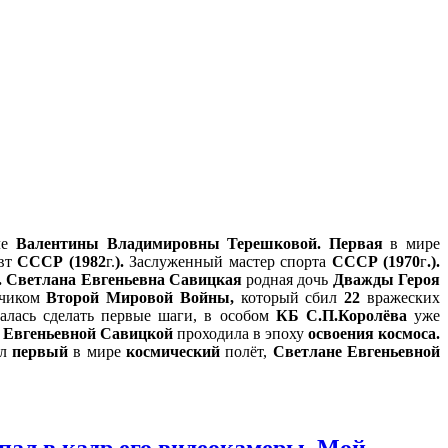
ле
Валентины Владимировны Терешковой. Первая
в мире
авт
СССР (1982
г.
).
Заслуженный мастер спорта
СССР (1970
г
.).
.
Светлана Евгеньевна Савицкая
родная дочь
Дважды Героя
тчиком
Второй Мировой Войны,
который сбил
22
вражеских
алась сделать первые шаги, в особом
КБ С.П.Королёва
уже
 Евгеньевной Савицкой
проходила в эпоху
освоения космоса.
ил
первый
в мире
космический
полёт,
Светлане Евгеньевной
пал в кадр его видеокамеры. Мой